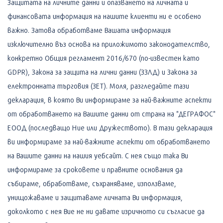
Защитата на личните данни и опазването на личната и
финансовата информация на нашите клиенти ни е особено
важно. Затова обработваме Вашата информация
изключително въз основа на приложимото законодателство,
конкретно Общия регламент 2016/670 (по-известен като
GDPR), Закона за защита на лични данни (ЗЗЛД) и Закона за
електронната търговия (ЗЕТ). Моля, разгледайте тази
декларация, в която Ви информираме за най-важните аспекти
от обработването на Вашите данни от страна на "ДЕГРАФОС"
ЕООД (последващо Ние или Дружеството). В тази декларация
ви информираме за най-важните аспекти от обработването
на Вашите данни на нашия уебсайт. С нея също така Ви
информираме за сроковете и правните основания да
събираме, обработваме, съхраняваме, използваме,
унищожаваме и защитаваме личната Ви информация,
доколкото с нея Вие не ни давате изричното си съгласие да