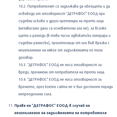
Потребителят се задължава да обезщети и да
освободи от отговорност "ДЕГРАФОС" ЕООД при
съдебни искове и други претенции на трети лица
(независимо дали са основателни или не), за всички
щети и разходи (в това число адвокатски хонорари и
съдебни разноски), произтичащи от или във връзка с
неизпълнение на някое от задълженията по този
договор.
"ДЕГРАФОС" ЕООД не носи отговорност за
вреди, причинени от потребителя на трети лица.
"ДЕГРАФОС" ЕООД не носи отговорност за
времето, през което сайтa не е бил достъпен поради
непреодолима сила.
Права на "ДЕГРАФОС" ЕООД в случай на
неизпълнение на задълженията на потребителя