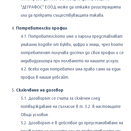
"ДЕГРАФОС" ЕООД може да откаже регистрацията
или да прекрати съществуващата такава.
Потребителски профил
Потребителското име и парола представляват
уникални кодове от букви, цифри и знаци, чрез които
потребителят получава достъп до своя профил и се
индивидуализира при ползването на нашите услуги.
Всеки един потребител има право само на един
профил в нашия уебсайт.
Сключване на договор
Договорът се счита за сключен след
потвърждаване на съгласие в т. 3.2. в настоящите
Общи условия.
Договорът е в действие до преустановяване на
ползването на услугите или до прекратяването му