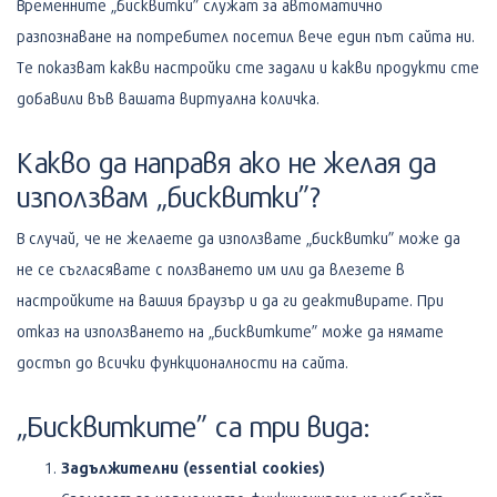
Временните „бисквитки” служат за автоматично
разпознаване на потребител посетил вече един път сайта ни.
Те показват какви настройки сте задали и какви продукти сте
добавили във вашата виртуална количка.
Какво да направя ако не желая да
използвам „бисквитки”?
В случай, че не желаете да използвате „бисквитки” може да
не се съгласявате с ползването им или да влезете в
настройките на вашия браузър и да ги деактивирате. При
отказ на използването на „бисквитките” може да нямате
достъп до всички функционалности на сайта.
„Бисквитките” са три вида:
Задължителни (essential cookies)