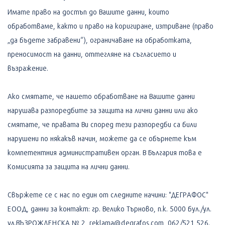
Имате право на достъп до Вашите данни, които
обработваме, както и право на коригиране, изтриване (право
„да бъдете забравени“), ограничаване на обработката,
преносимост на данни, оттегляне на съгласието и
възражение.
Ако смятате, че нашето обработване на Вашите данни
нарушава разпоредбите за защита на лични данни или ако
смятате, че правата Ви според тези разпоредби са били
нарушени по някакъв начин, можете да се обърнете към
компетентния административен орган. В България това е
Комисията за защита на лични данни.
Свържете се с нас по един от следните начини: "ДЕГРАФОС"
ЕООД, данни за контакт: гр. Велико Търново, п.к. 5000 бул./ул.
ул.ВЪЗРОЖДЕНСКА № 2, reklama@degrafos.com, 062/521 526.