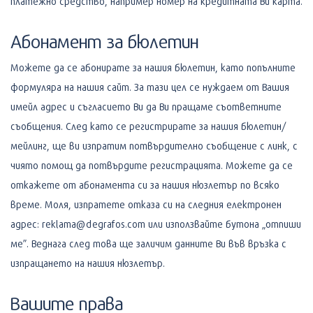
платежно средство, например номер на кредитната Ви карта.
Абонамент за бюлетин
Можете да се абонирате за нашия бюлетин, като попълните
формуляра на нашия сайт. За тази цел се нуждаем от Вашия
имейл адрес и съгласието Ви да Ви пращаме съответните
съобщения. След като се регистрирате за нашия бюлетин/
мейлинг, ще ви изпратим потвърдително съобщение с линк, с
чиято помощ да потвърдите регистрацията. Можете да се
откажете от абонамента си за нашия нюзлетър по всяко
време. Моля, изпратете отказа си на следния електронен
адрес: reklama@degrafos.com или използвайте бутона „отпиши
ме”. Веднага след това ще заличим данните Ви във връзка с
изпращането на нашия нюзлетър.
Вашите права