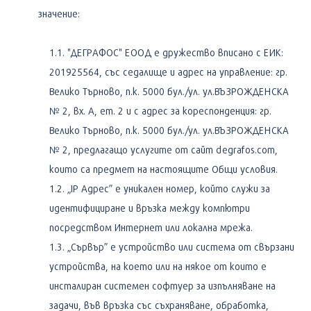
значение:
"ДЕГРАФОС" ЕООД е дружество вписано с ЕИК:
201925564, със седалище и адрес на управление: гр.
Велико Търново, п.к. 5000 бул./ул. ул.ВЪЗРОЖДЕНСКА
№ 2, вх. А, ет. 2 и с адрес за кореспонденция: гр.
Велико Търново, п.к. 5000 бул./ул. ул.ВЪЗРОЖДЕНСКА
№ 2, предлагащо услугите от сайт degrafos.com,
които са предмет на настоящите Общи условия.
„IP Адрес” е уникален номер, който служи за
идентифициране и връзка между компютри
посредством Интернет или локална мрежа.
„Сървър” е устройство или система от свързани
устройства, на което или на някое от които е
инсталиран системен софтуер за изпълняване на
задачи, във връзка със съхраняване, обработка,